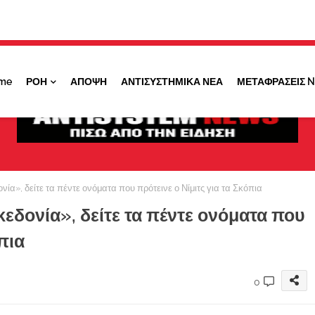
Κάντε ''ΚΛΙΚ'' πάνω στο ΝΑΙ ώστε να
λαμβάνετε ειδοποιήσεις για σημαντικά θέματά
μας
me
ΡΟΗ
ΑΠΟΨΗ
ΑΝΤΙΣΥΣΤΗΜΙΚΑ ΝΕΑ
ΜΕΤΑΦΡΑΣΕΙΣ 
ΟΧΙ ΤΩΡΑ
ΝΑΙ
ία», δείτε τα πέντε ονόματα που πρότεινε ο Νίμιτς για τα Σκόπια
εδονία», δείτε τα πέντε ονόματα που
πια
0