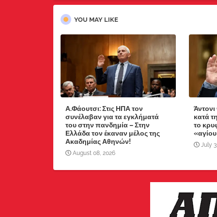
YOU MAY LIKE
Α.Φάουτσι: Στις ΗΠΑ τον
Άντονι
συνέλαβαν για τα εγκλήματά
κατά τ
του στην πανδημία – Στην
το κρυ
Ελλάδα τον έκαναν μέλος της
«αγίου
Ακαδημίας Αθηνών!
July 3
August 08, 2026