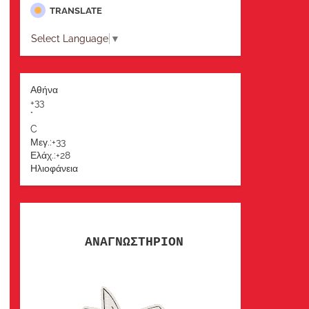
TRANSLATE
Select Language
▼
Αθήνα
+
33
°
C
Μεγ.:
+
33
Ελάχ.:
+
28
Ηλιοφάνεια
ΑΝΑΓΝΩΣΤΗΡΙΟΝ