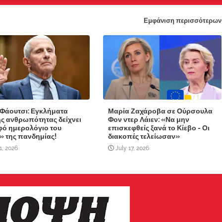
Εμφάνιση περισσότερων
 Φάουτσι: Εγκλήματα
Μαρία Ζαχάροβα σε Ούρσουλα
ης ανθρωπότητας δείχνει
Φον ντερ Λάιεν: «Να μην
φό ημερολόγιο του
επισκεφθείς ξανά το Κίεβο - Οι
» της πανδημίας!
διακοπές τελείωσαν»
1, 2026
July 17, 2026