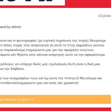
0Σχόλια
ewed by Admin.
ίμενα και οι φωτογραφίες (με σχετική σημείωση της πηγής) θεωρούμε
από άλλες πηγές που αναρτώνται σε αυτό το blog εκφράζουν αυτούς
α παρακαλούμε ενημερώστε μας για την αφαίρεση τους(των
μεσα εάν θίγεστε απο κάποια ανάρτηση ώστε να την αφαιρέσουμε.
ρόλογος να υπάρχει δικός μας σχολιασμός.Αυτή είναι η δική μας
 την διαβάσει...
των συγγραφέων τους και όχι αυτή του newspull.Μη κόσμια και
πίζονται(ενημερώστε μας και εσείς εάν χρειαστεί).
μοσίευση σχολίου (0)