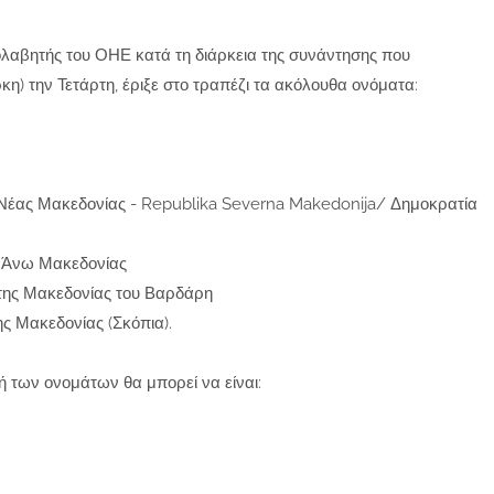
σολαβητής του ΟΗΕ κατά τη διάρκεια της συνάντησης που
η) την Τετάρτη, έριξε στο τραπέζι τα ακόλουθα ονόματα:
Νέας Μακεδονίας - Republika Severna Makedonija/ Δημοκρατία
ς Άνω Μακεδονίας
της Μακεδονίας του Βαρδάρη
ς Μακεδονίας (Σκόπια).
ή των ονομάτων θα μπορεί να είναι: