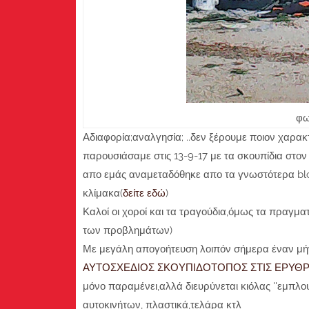
φω
Αδιαφορία;αναλγησία; ..δεν ξέρουμε ποιον χαρακ
παρουσιάσαμε στις 13-9-17 με τα σκουπίδια στον 
απο εμάς αναμεταδόθηκε απο τα γνωστότερα bl
κλίμακα(
δείτε εδώ
)
Καλοί οι χοροί και τα τραγούδια,όμως τα πραγμα
των προβλημάτων)
Με μεγάλη απογοήτευση λοιπόν σήμερα έναν μήν
ΑΥΤΟΣΧΕΔΙΟΣ ΣΚΟΥΠΙΔΟΤΟΠΟΣ ΣΤΙΣ ΕΡΥΘΡΕ
μόνο παραμένει,αλλά διευρύνεται κιόλας ''εμπλο
αυτοκινήτων, πλαστικά,τελάρα κτλ