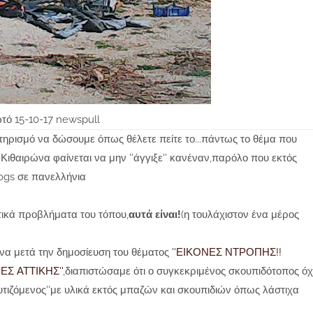
τό 15-10-17 newspull
τηρισμό να δώσουμε όπως θέλετε πείτε το...πάντως το θέμα που
Κιθαιρώνα φαίνεται να μην ''άγγιξε'' κανέναν,παρόλο που εκτός
ogs σε πανελλήνια
τικά προβλήματα του τόπου,
αυτά είναι!
(η τουλάχιστον ένα μέρος
α μετά την δημοσίευση του θέματος
''ΕΙΚΟΝΕΣ ΝΤΡΟΠΗΣ!!
Σ ΑΤΤΙΚΗΣ''
,διαπιστώσαμε ότι ο συγκεκριμένος σκουπιδότοπος όχ
υτιζόμενος''με υλικά εκτός μπαζών και σκουπιδιών όπως λάστιχα