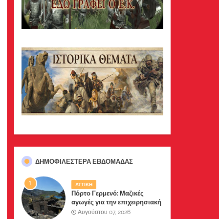
ΔΗΜΟΦΙΛΈΣΤΕΡΑ ΕΒΔΟΜΆΔΑΣ
ΑΤΤΙΚΗ
Πόρτο Γερμενό: Μαζικές
αγωγές για την επιχειρησιακή
διαχείριση της πυρκαγιάς
Αυγούστου 07, 2026